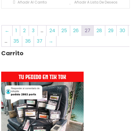
Añadir Al Carrito
Añadir A Lista De Deseos
←
1
2
3
…
24
25
26
27
28
29
30
…
35
36
37
→
Carrito