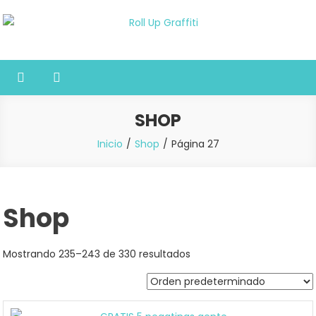
Saltar
al
Roll Up Graffiti
Tienda online especializada en graffiti, sprays, pintura y bellas
contenido
artes
SHOP
Inicio
Shop
Página 27
Shop
Mostrando 235–243 de 330 resultados