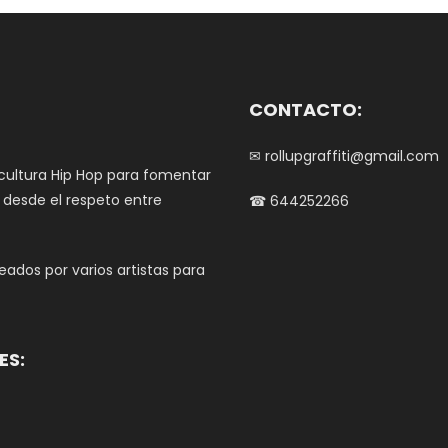
en
la
página
de
product
CONTACTO:
✉ rollupgraffiti@gmail.com
 cultura Hip Hop para fomentar
e desde el respeto entre
☎ 644252266
ados por varios artistas para
ES: