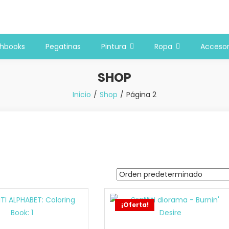
 y bellas artes
chbooks
Pegatinas
Pintura
Ropa
Accesor
SHOP
Inicio
Shop
Página 2
¡Oferta!