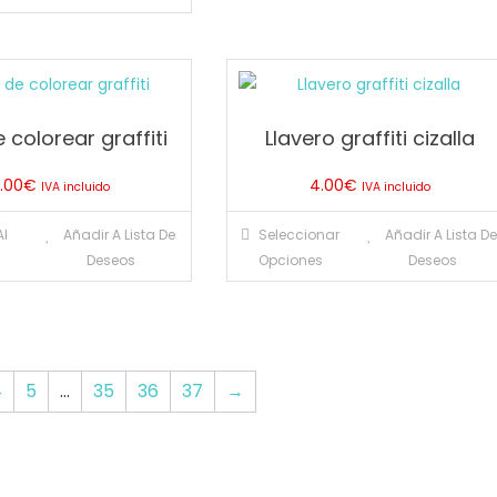
tiene
44.00€.
22.00€.
múltiples
variantes.
Las
opciones
e colorear graffiti
Llavero graffiti cizalla
se
pueden
2.00
€
4.00
€
IVA incluido
IVA incluido
elegir
Este
en
Al
Añadir A Lista De
Seleccionar
Añadir A Lista D
product
la
Deseos
Opciones
Deseos
tiene
página
múltiple
de
variante
producto
Las
4
5
…
35
36
37
→
opcione
se
pueden
elegir