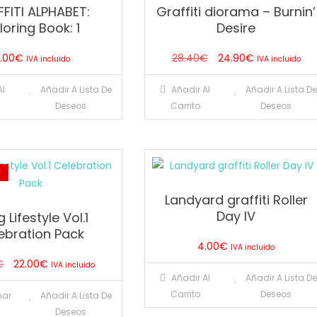
FITI ALPHABET:
Graffiti diorama – Burnin’
oring Book: 1
Desire
El
El
2.00
€
28.40
€
24.90
€
IVA incluido
IVA incluido
precio
precio
Al
Añadir A Lista De
Añadir Al
Añadir A Lista D
original
actual
Deseos
Carrito
Deseos
era:
es:
28.40€.
24.90€.
!
Landyard graffiti Roller
Day IV
 Lifestyle Vol.1
ebration Pack
4.00
€
IVA incluido
El
El
€
22.00
€
IVA incluido
Añadir Al
Añadir A Lista D
precio
precio
Este
Carrito
Deseos
nar
Añadir A Lista De
original
actual
producto
s
Deseos
era:
es: