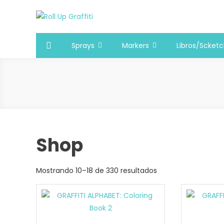
Saltar
al
Roll Up Graffiti
Tienda online especializada en graffiti, sprays, pintura
contenido
Sprays
Markers
Libros/Scket
Shop
Mostrando 10–18 de 330 resultados