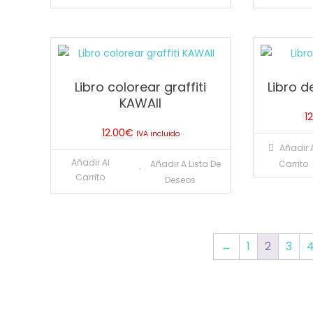
tiene
múltiples
variantes.
Las
opciones
Libro colorear graffiti
Libro d
se
KAWAII
pueden
1
elegir
12.00
€
IVA incluido
en
Añadir 
Añadir Al
la
Añadir A Lista De
Carrito
Carrito
Deseos
página
de
producto
←
1
2
3