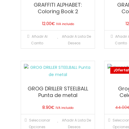
GRAFFITI ALPHABET:
GRAF
Coloring Book 2
Col
12.00
€
1
IVA incluido
Añadir Al
Añadir A Lista De
Añadir 
Carrito
Deseos
Carrito
¡Oferta
GROG DRILLER STEELBALL
Grog
Punta de metal
Cel
8.90
€
44.00
IVA incluido
Este
Seleccionar
Añadir A Lista De
Seleccio
producto
Opciones
Deseos
Opcione