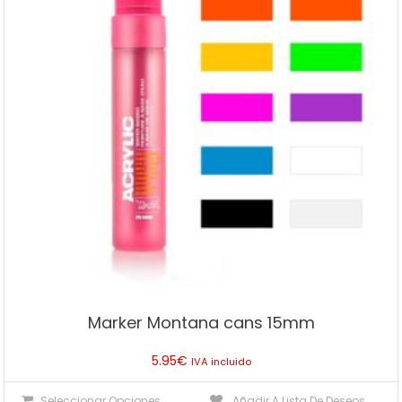
Marker Montana cans 15mm
5.95
€
IVA incluido
Este
Seleccionar Opciones
Añadir A Lista De Deseos