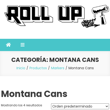
Saltar
al
contenido
Roll Up Graffiti
Tienda online especializada en graffiti, sprays, pintura y bellas artes
CATEGORÍA:
MONTANA CANS
Inicio
Productos
Markers
Montana Cans
Montana Cans
Mostrando los 4 resultados