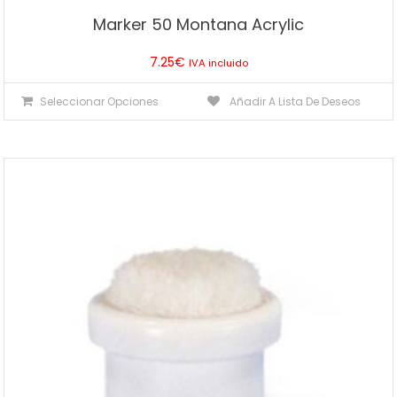
Marker 50 Montana Acrylic
7.25
€
IVA incluido
Este
Seleccionar Opciones
Añadir A Lista De Deseos
producto
tiene
múltiples
variantes.
Las
opciones
se
pueden
elegir
en
la
página
de