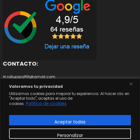
CONTACTO:
✉ rollupgraffiti@gmail.com
0
☎ 644252266
Valoramos tu privacidad
Utilizamos cookies para mejorar tu experiencia. Al hacer clic en
"Aceptar todo", aceptas el uso de
Política de cookies
cookies.
© Copyright 2023 - ROLL UP GRAFFITI. All Rights Reserved.
|
Tema: Easy
Store de
Mystery Themes
Aceptar todas
Términos y condiciones
Política de Privacidad y Cookies
Personalizar
Envíos y devoluciones
Sobre Nosotrxs
Mi cuenta