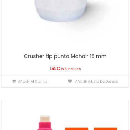
producto
Crusher tip punta Mohair 18 mm
1.85
€
IVA incluido
Añadir Al Carrito
Añadir A Lista De Deseos