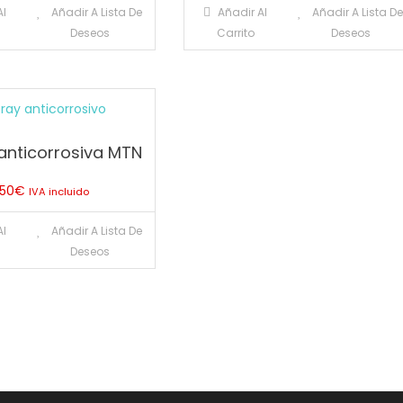
Al
Añadir A Lista De
Añadir Al
Añadir A Lista D
Deseos
Carrito
Deseos
 anticorrosiva MTN
.50
€
IVA incluido
Al
Añadir A Lista De
Deseos