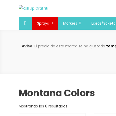
Saltar
al
Roll Up Graffiti
Tienda online especializada en graffiti, sprays, pintura
contenido
Sprays
Markers
Libros/Scket
Aviso:
El precio de esta marca se ha ajustado
temp
Montana Colors
Mostrando los 8 resultados