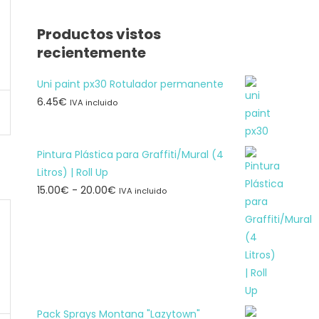
Productos vistos
recientemente
Uni paint px30 Rotulador permanente
6.45
€
IVA incluido
e
Pintura Plástica para Graffiti/Mural (4
Litros) | Roll Up
Rango
15.00
€
-
20.00
€
IVA incluido
de
precios:
desde
15.00€
hasta
20.00€
Pack Sprays Montana "Lazytown"