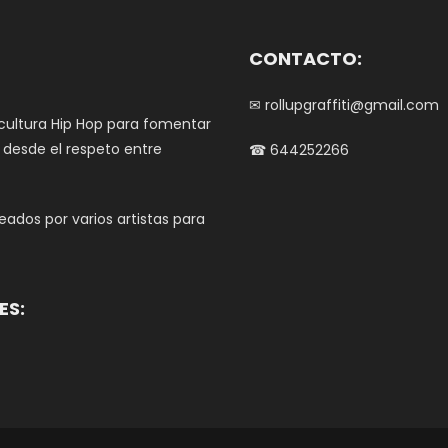
CONTACTO:
✉ rollupgraffiti@gmail.com
 cultura Hip Hop para fomentar
e desde el respeto entre
☎ 644252266
ados por varios artistas para
ES: