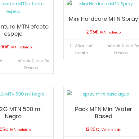
Mini Hardcore MTN Spray
intura MTN efecto
2.95
€
espejo
IVA incluido
Añadir Al
Añadir A Lista D
.90
€
IVA incluido
Carrito
Deseos
Al
Añadir A Lista De
Deseos
o 2G MTN 500 ml
Pack MTN Mini Water
Negro
Based
.05
€
13.20
€
IVA incluido
IVA incluido