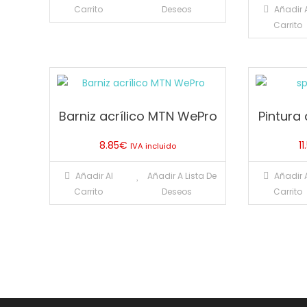
Carrito
Deseos
Añadir 
Carrito
Barniz acrílico MTN WePro
Pintura
8.85
€
11
IVA incluido
Añadir Al
Añadir A Lista De
Añadir 
Carrito
Deseos
Carrito