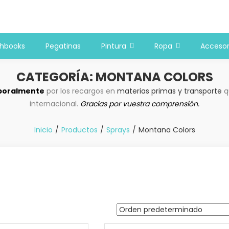
 y bellas artes
chbooks
Pegatinas
Pintura
Ropa
Accesor
CATEGORÍA:
MONTANA COLORS
oralmente
por los recargos en
materias primas y transporte
qu
internacional.
Gracias por vuestra comprensión.
Inicio
Productos
Sprays
Montana Colors