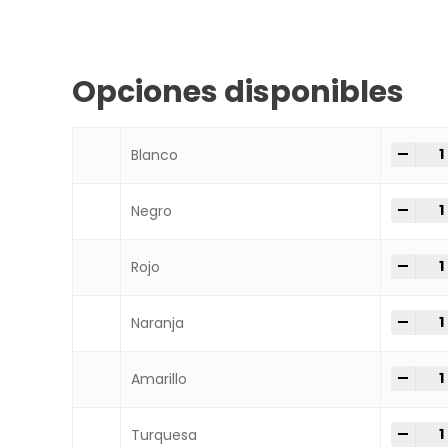
Opciones disponibles
-
+
Cera
Blanco
-
+
Cera
Negro
-
+
Cera
Rojo
-
+
Cera
Naranja
-
+
Cera
Amarillo
-
+
Cera
Turquesa