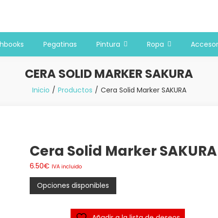
 y bellas artes
chbooks
Pegatinas
Pintura
Ropa
Accesor
CERA SOLID MARKER SAKURA
Inicio
Productos
Cera Solid Marker SAKURA
Cera Solid Marker SAKURA
6.50
€
IVA incluido
Opciones disponibles
Añadir a la lista de deseos