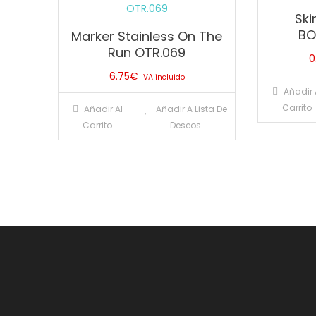
Ski
BO
Marker Stainless On The
Run OTR.069
0
6.75
€
IVA incluido
Añadir 
Carrito
Añadir Al
Añadir A Lista De
Carrito
Deseos