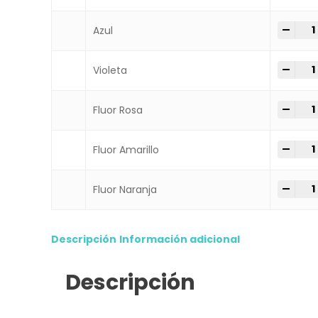
-
+
Cera
Azul
-
+
Cera
Violeta
-
+
Cera
Fluor Rosa
-
+
Cera
Fluor Amarillo
-
+
Cera
Fluor Naranja
Descripción
Información adicional
Descripción