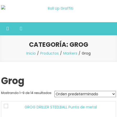
Saltar
al
Roll Up Graffiti
Tienda online especializada en graffiti, sprays, pintura y bellas artes
contenido
CATEGORÍA:
GROG
Inicio
Productos
Markers
Grog
Grog
Mostrando 1–9 de 14 resultados