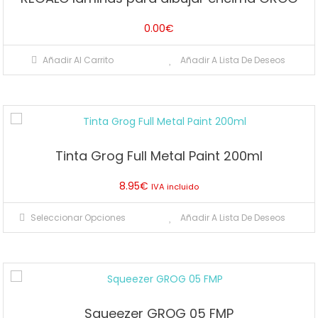
opciones
se
0.00
€
pueden
elegir
Añadir Al Carrito
Añadir A Lista De Deseos
en
la
página
de
producto
Tinta Grog Full Metal Paint 200ml
8.95
€
IVA incluido
Este
Seleccionar Opciones
Añadir A Lista De Deseos
producto
tiene
múltiples
variantes.
Las
Squeezer GROG 05 FMP
opciones