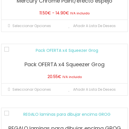
Mercury Chrome Paint/efecto espejo
Rango
11.50
€
-
14.90
€
IVA incluido
de
Este
Seleccionar Opciones
Añadir A Lista De Deseos
precios:
producto
desde
tiene
11.50€
múltiples
hasta
variantes.
14.90€
Las
Pack OFERTA x4 Squeezer Grog
opciones
se
20.55
€
IVA incluido
pueden
Este
elegir
Seleccionar Opciones
Añadir A Lista De Deseos
producto
en
tiene
la
múltiples
página
variantes.
de
Las
producto
REGALO laminas para dibujar encima GROG