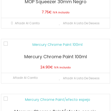
MOP Squeezer 30mm Negro
opciones
se
7.75
€
IVA incluido
pueden
elegir
Añadir Al Carrito
Añadir A Lista De Deseos
en
la
página
de
producto
Mercury Chrome Paint 100ml
24.90
€
IVA incluido
Añadir Al Carrito
Añadir A Lista De Deseos