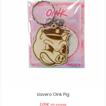
Llavero Oink Pig
3.00
€
IVA incluido