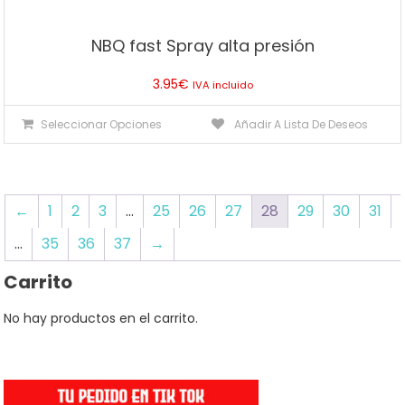
NBQ fast Spray alta presión
3.95
€
IVA incluido
Este
Seleccionar Opciones
Añadir A Lista De Deseos
producto
tiene
múltiples
variantes.
←
1
2
3
…
25
26
27
28
29
30
31
Las
…
35
36
37
→
opciones
se
Carrito
pueden
No hay productos en el carrito.
elegir
en
la
página