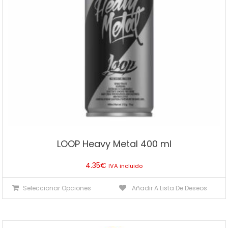
LOOP Heavy Metal 400 ml
4.35
€
IVA incluido
Este
Seleccionar Opciones
Añadir A Lista De Deseos
producto
tiene
múltiples