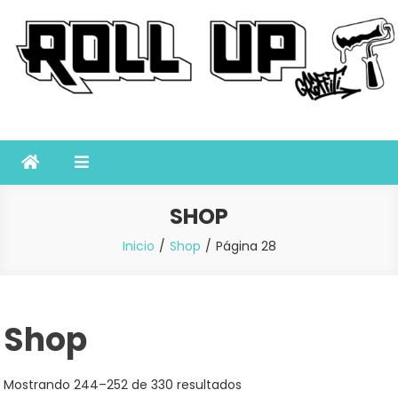
Saltar
al
contenido
Roll Up Graffiti
Tienda online especializada en graffiti, sprays, pintura y bellas
artes
SHOP
Inicio
Shop
Página 28
Shop
Mostrando 244–252 de 330 resultados