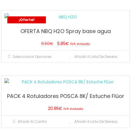
¡Oferta!
OFERTA NBQ H2O Spray base agua
El
El
6.50
€
5.85
€
IVA incluido
precio
precio
Este
Seleccionar Opciones
Añadir A Lista De Deseos
original
actual
producto
era:
es:
tiene
6.50€.
5.85€.
múltiples
variantes.
Las
PACK 4 Rotuladores POSCA 8K/ Estuche Flúor
opciones
se
20.95
€
IVA incluido
pueden
elegir
Añadir Al Carrito
Añadir A Lista De Deseos
en