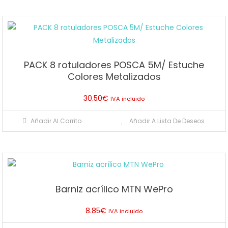
la
página
de
producto
PACK 8 rotuladores POSCA 5M/ Estuche
Colores Metalizados
30.50
€
IVA incluido
Añadir Al Carrito
Añadir A Lista De Deseos
Barniz acrílico MTN WePro
8.85
€
IVA incluido