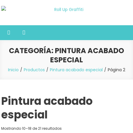
Saltar
al
Roll Up Graffiti
Tienda online especializada en graffiti, sprays, pintura y bellas artes
contenido
CATEGORÍA:
PINTURA ACABADO
ESPECIAL
Inicio
Productos
Pintura acabado especial
Página 2
Pintura acabado
especial
Mostrando 10–18 de 21 resultados