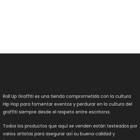
opciones
se
pueden
elegir
en
la
página
de
producto
Roll Up Graffiti es una tienda comprometida con la cultura
Hip Hop para fomentar eventos y perdurar en la cultura del
graffiti siempre desde el respeto entre escritorxs.
Todos los productos que aquí se venden están testeados por
varios artistas para asegurar así su buena calidad y