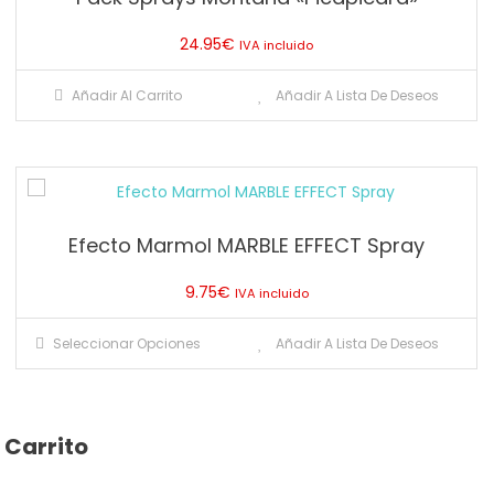
se
24.95
€
IVA incluido
pueden
elegir
Añadir Al Carrito
Añadir A Lista De Deseos
en
la
página
de
producto
Efecto Marmol MARBLE EFFECT Spray
9.75
€
IVA incluido
Este
Seleccionar Opciones
Añadir A Lista De Deseos
producto
tiene
múltiples
variantes.
Carrito
Las