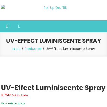
Saltar
al
Roll Up Graffiti
Tienda online especializada en graffiti, sprays, pintura y bellas
contenido
artes
UV-EFFECT LUMINISCENTE SPRAY
Inicio
Productos
UV-Effect luminiscente Spray
UV-Effect Luminiscente Spray
9.75
€
IVA incluido
Hay existencias