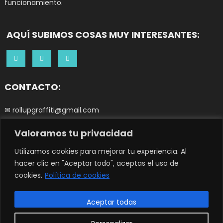
funcionamiento.
AQUÍ SUBIMOS COSAS MUY INTERESANTES:
CONTACTO:
✉ rollupgraffiti@gmail.com
Valoramos tu privacidad
☎ 644252266
0
Utilizamos cookies para mejorar tu experiencia. Al
hacer clic en "Aceptar todo", aceptas el uso de
cookies.
Política de cookies
© Copyright 2023 - ROLL UP GRAFFITI. All Rights Reserved.
|
Tema: Easy
Store de
Mystery Themes
Aceptar todas
Términos y condiciones
Política de Privacidad y Cookies