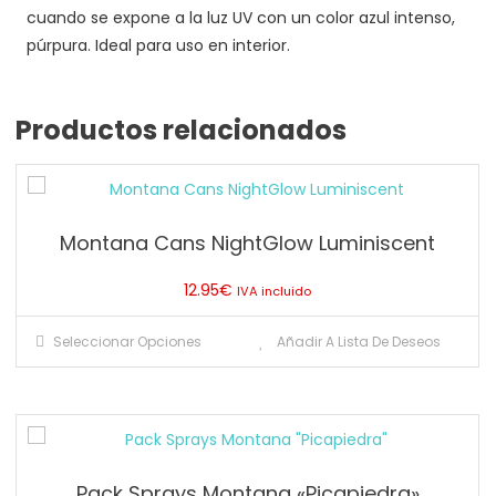
cuando se expone a la luz UV con un color azul intenso,
púrpura. Ideal para uso en interior.
Productos relacionados
Montana Cans NightGlow Luminiscent
12.95
€
IVA incluido
Este
Seleccionar Opciones
Añadir A Lista De Deseos
producto
tiene
múltiples
variantes.
Las
Pack Sprays Montana «Picapiedra»
opciones