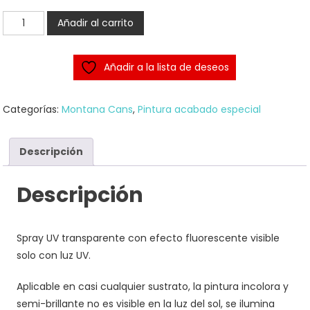
UV-
Añadir al carrito
Effect
luminiscente
Añadir a la lista de deseos
Spray
cantidad
Categorías:
Montana Cans
,
Pintura acabado especial
Descripción
Descripción
Spray UV transparente con efecto fluorescente visible
solo con luz UV.
Aplicable en casi cualquier sustrato, la pintura incolora y
semi-brillante no es visible en la luz del sol, se ilumina