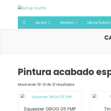
Saltar
al
Roll Up Graffiti
Tienda online especializada en graffiti, sprays, pintura
contenido
Sprays
Markers
Libros/Scket
C
Pintura acabado esp
Mostrando 19–21 de 21 resultados
Squeezer GROG 05 FMP
Tin