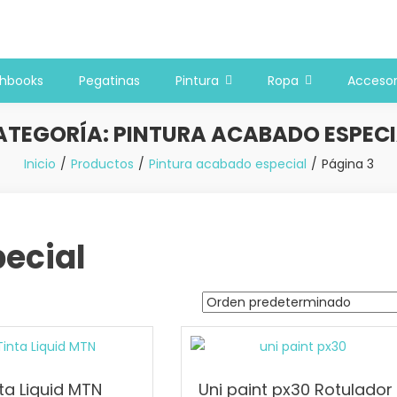
 y bellas artes
chbooks
Pegatinas
Pintura
Ropa
Accesor
ATEGORÍA:
PINTURA ACABADO ESPECI
Inicio
Productos
Pintura acabado especial
Página 3
ecial
ta Liquid MTN
Uni paint px30 Rotulador