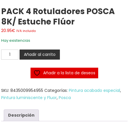
PACK 4 Rotuladores POSCA
8K/ Estuche Flúor
20.95
€
IVA incluido
Hay existencias
PACK
Añadir al carrito
4
Rotuladores
Añadir a la lista de deseos
POSCA
8K/
Estuche
SKU:
8435009954955
Categorías:
Pintura acabado especial
,
Flúor
Pintura luminiscente y Fluor
,
Posca
cantidad
Descripción