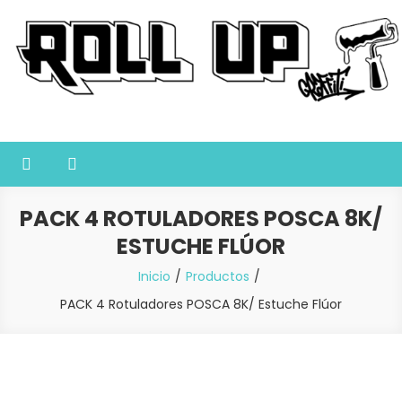
Saltar
al
contenido
Roll Up Graffiti
Tienda online especializada en graffiti, sprays, pintura y bellas
artes
PACK 4 ROTULADORES POSCA 8K/
ESTUCHE FLÚOR
Inicio
Productos
PACK 4 Rotuladores POSCA 8K/ Estuche Flúor