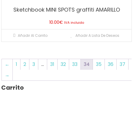
Sketchbook MINI SPOTS graffiti AMARILLO
10.00
€
IVA incluido
Añadir Al Carrito
Añadir A Lista De Deseos
←
1
2
3
…
31
32
33
34
35
36
37
→
Carrito