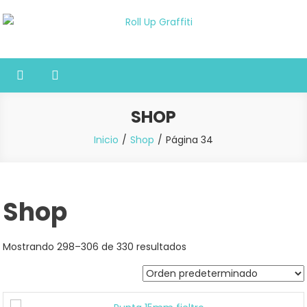
Saltar
al
Roll Up Graffiti
Tienda online especializada en graffiti, sprays, pintura y bellas
contenido
artes
SHOP
Inicio
Shop
Página 34
Shop
Mostrando 298–306 de 330 resultados