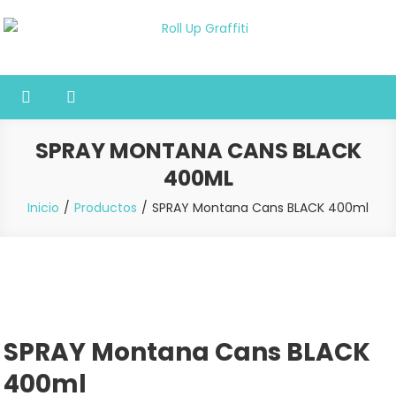
Saltar
al
Roll Up Graffiti
Tienda online especializada en graffiti, sprays, pintura y bellas
contenido
artes
SPRAY MONTANA CANS BLACK
400ML
Inicio
Productos
SPRAY Montana Cans BLACK 400ml
SPRAY Montana Cans BLACK
400ml