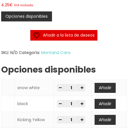
4.25
€
IVA incluido
Opciones disponibles
Añadir a la lista de deseos
SKU:
N/D
Categoría:
Montana Cans
Opciones disponibles
-
+
SPRAY Montana Cans BLACK 400
snow white
Añadir
-
+
SPRAY Montana Cans BLACK 400
black
Añadir
-
+
SPRAY Montana Cans BLACK 400
Kicking Yellow
Añadir