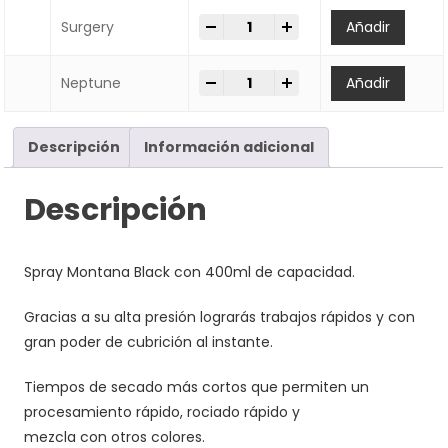
-
+
SPRAY Montana Cans BLACK 400
Surgery
Añadir
-
+
SPRAY Montana Cans BLACK 400
Neptune
Añadir
Descripción
Información adicional
Descripción
Spray Montana Black con 400ml de capacidad.
Gracias a su alta presión lograrás trabajos rápidos y con
gran poder de cubrición al instante.
Tiempos de secado más cortos que permiten un
procesamiento rápido, rociado rápido y
mezcla con otros colores.