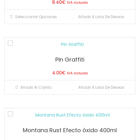
8.40
€
IVA incluido
Este
Seleccionar Opciones
Añadir A Lista De Deseos
producto
tiene
múltiples
variantes.
Las
Pin Graffiti
opciones
se
4.00
€
IVA incluido
pueden
elegir
Añadir Al Carrito
Añadir A Lista De Deseos
en
la
página
de
producto
Montana Rust Efecto óxido 400ml