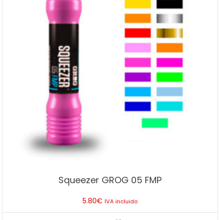
Squeezer GROG 05 FMP
5.80
€
IVA incluido
Este