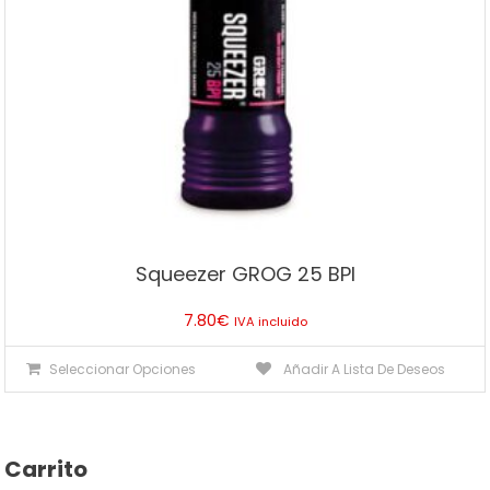
página
de
producto
Squeezer GROG 25 BPI
7.80
€
IVA incluido
Este
Seleccionar Opciones
Añadir A Lista De Deseos
producto
tiene
múltiples
Carrito
variantes.