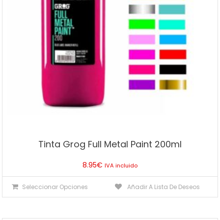
en
la
página
de
producto
Tinta Grog Full Metal Paint 200ml
8.95
€
IVA incluido
Este
Seleccionar Opciones
Añadir A Lista De Deseos
producto
tiene
múltiples