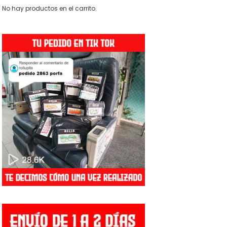
Las
No hay productos en el carrito.
opciones
se
pueden
elegir
en
la
página
de
producto