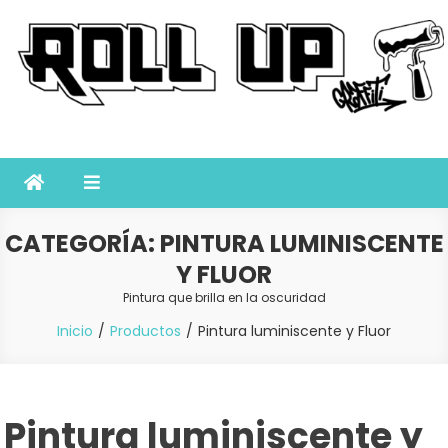
Saltar
al
contenido
Roll Up Graffiti
Tienda online especializada en graffiti, sprays, pintura y bellas artes
CATEGORÍA:
PINTURA LUMINISCENTE
Y FLUOR
Pintura que brilla en la oscuridad
Inicio
Productos
Pintura luminiscente y Fluor
Pintura luminiscente y