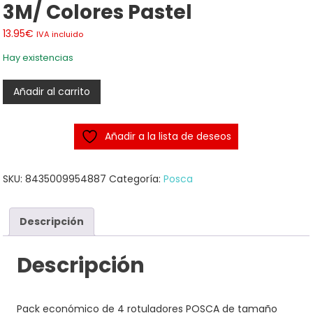
3M/ Colores Pastel
13.95
€
IVA incluido
Hay existencias
PACK
Añadir al carrito
4
Rotuladores
Añadir a la lista de deseos
POSCA
3M/
Colores
SKU:
8435009954887
Categoría:
Posca
pastel
cantidad
Descripción
Descripción
Pack económico de 4 rotuladores POSCA de tamaño