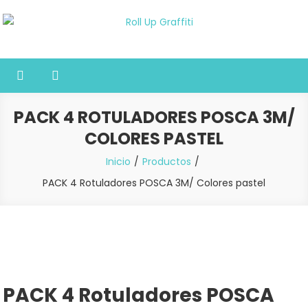
Saltar
al
Roll Up Graffiti
Tienda online especializada en graffiti, sprays, pintura y bellas
contenido
artes
PACK 4 ROTULADORES POSCA 3M/
COLORES PASTEL
Inicio
Productos
PACK 4 Rotuladores POSCA 3M/ Colores pastel
PACK 4 Rotuladores POSCA