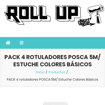
Saltar
al
contenido
Roll Up Graffiti
Tienda online especializada en graffiti, sprays, pintura y bellas
artes
PACK 4 ROTULADORES POSCA 5M/
ESTUCHE COLORES BÁSICOS
Inicio
Productos
PACK 4 rotuladores POSCA 5M/ Estuche Colores Básicos