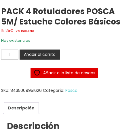
PACK 4 Rotuladores POSCA
5M/ Estuche Colores Básicos
15.25
€
IVA incluido
Hay existencias
PACK
Añadir al carrito
4
rotuladores
Añadir a la lista de deseos
POSCA
5M/
Estuche
SKU:
8435009951626
Categoría:
Posca
Colores
Básicos
Descripción
cantidad
Descripción