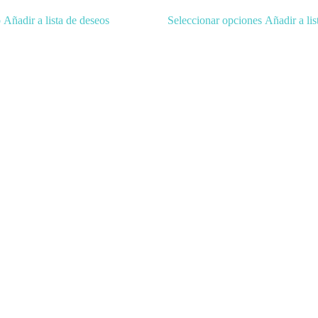
Este
o
Añadir a lista de deseos
Seleccionar opciones
Añadir a lis
producto
tiene
múltiples
variantes.
Las
opciones
se
pueden
elegir
en
la
página
de
producto