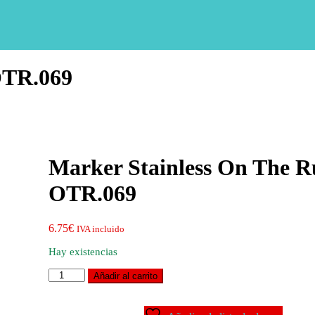
OTR.069
Marker Stainless On The 
OTR.069
6.75
€
IVA incluido
Hay existencias
Marker
Añadir al carrito
Stainless
On
The