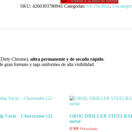
Añadir a la lista de deseos
Run
SKU:
4260393780941
Categorías:
On The Run
,
Uncategor
OTR.069
cantidad
(Dirty Chrome),
ultra permanente y de secado rápido
.
 de gran formato y tags uniformes de alta visibilidad.
ip Vacío – Chorreador (22
GROG DRILLER STEELBALL
metal
8.90
€
IVA incluido