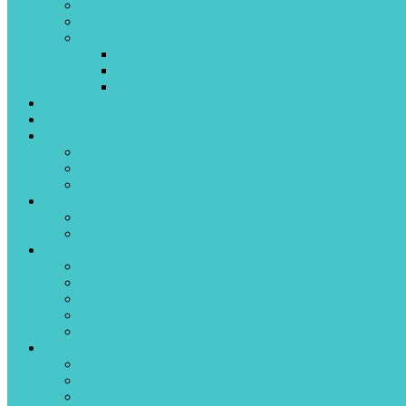
Ceras
Montana Colors
Accesorios
Markers vacíos
Puntas
Tintas
Libros/Scketchbooks
Pegatinas
Pintura
Pintura plástica
Pintura acrílica
Pintura textil
Ropa
Camisetas
Sudaderas/Chaquetas
Accesorios
Llaveros/Lanyards
Guantes
Bolsas / Mochilas
Soporte para pintar
Productos Artistas
Ofertas
Pack Sprays
Promociones
Mystery Box