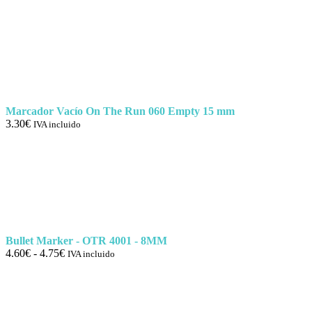
Marcador Vacío On The Run 060 Empty 15 mm
3.30
€
IVA incluido
Bullet Marker - OTR 4001 - 8MM
Rango
4.60
€
-
4.75
€
IVA incluido
de
precios:
desde
4.60€