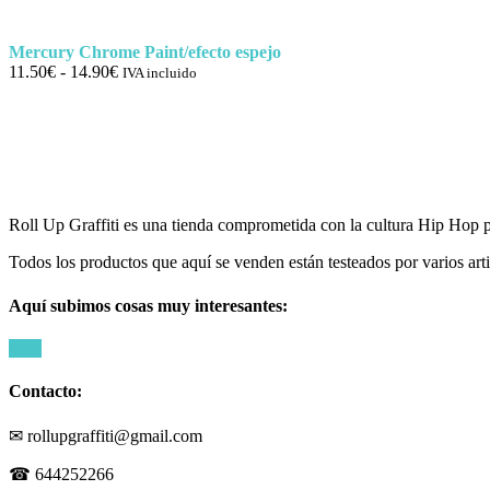
hasta
4.75€
Mercury Chrome Paint/efecto espejo
Rango
11.50
€
-
14.90
€
IVA incluido
de
precios:
desde
11.50€
hasta
14.90€
Roll Up Graffiti es una tienda comprometida con la cultura Hip Hop par
Todos los productos que aquí se venden están testeados por varios art
Aquí subimos cosas muy interesantes:
Contacto:
✉ rollupgraffiti@gmail.com
☎ 644252266