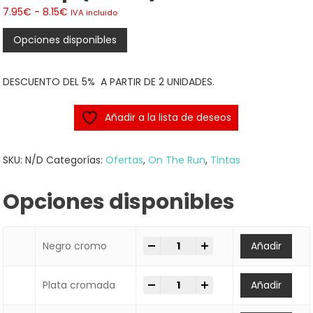
Rango
7.95
€
-
8.15
€
IVA incluido
de
Opciones disponibles
precios:
desde
7.95€
DESCUENTO DEL 5% A PARTIR DE 2 UNIDADES.
hasta
8.15€
Añadir a la lista de deseos
SKU:
N/D
Categorías:
Ofertas
,
On The Run
,
Tintas
Opciones disponibles
-
+
Pintura On The Run 901 Soultip 
Negro cromo
Añadir
-
+
Pintura On The Run 901 Soultip 
Plata cromada
Añadir