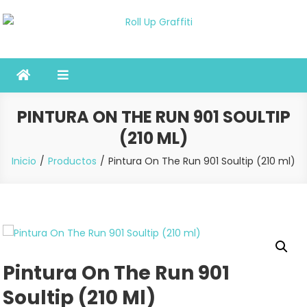
Saltar
al
Roll Up Graffiti
Tienda online especializada en graffiti, sprays, pintura y bellas
contenido
artes
PINTURA ON THE RUN 901 SOULTIP
(210 ML)
Inicio
Productos
Pintura On The Run 901 Soultip (210 ml)
Pintura On The Run 901
Soultip (210 Ml)