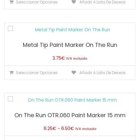
Seleccionar Opciones
Añadir A Lista De Deseos
producto
tiene
múltiples
variantes.
Las
Metal Tip Paint Marker On The Run
opciones
se
3.75
€
IVA incluido
pueden
elegir
Este
Seleccionar Opciones
Añadir A Lista De Deseos
en
producto
la
tiene
página
múltiples
de
variantes.
producto
Las
On The Run OTR.060 Paint Marker 15 mm
opciones
se
Rango
6.25
€
-
6.50
€
IVA incluido
pueden
de
elegir
Este