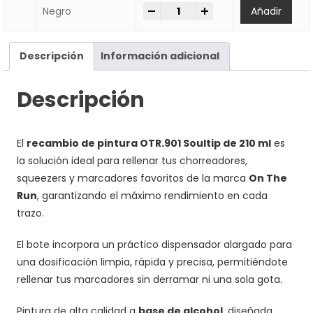
-
+
Pintura On The Run 901 Soultip 
Negro
Añadir
Descripción
Información adicional
Descripción
El
recambio de pintura OTR.901 Soultip de 210 ml
es
la solución ideal para rellenar tus chorreadores,
squeezers y marcadores favoritos de la marca
On The
Run
, garantizando el máximo rendimiento en cada
trazo.
El bote incorpora un práctico dispensador alargado para
una dosificación limpia, rápida y precisa, permitiéndote
rellenar tus marcadores sin derramar ni una sola gota.
Pintura de alta calidad a
base de alcohol
, diseñada