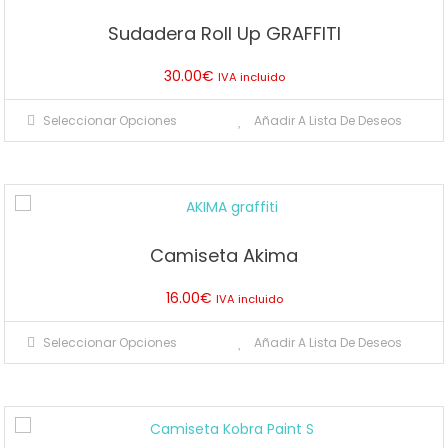
Sudadera Roll Up GRAFFITI
30.00
€
IVA incluido
Este
Seleccionar Opciones
Añadir A Lista De Deseos
producto
tiene
múltiples
variantes.
Las
Camiseta Akima
opciones
se
16.00
€
IVA incluido
pueden
Este
elegir
Seleccionar Opciones
Añadir A Lista De Deseos
producto
en
tiene
la
múltiples
página
variantes.
de