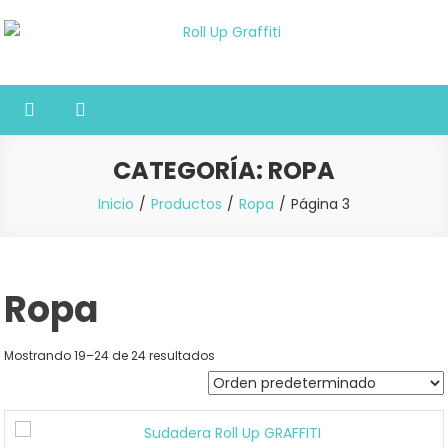
Saltar
al
Roll Up Graffiti
Tienda online especializada en graffiti, sprays, pintura y bellas artes
contenido
CATEGORÍA:
ROPA
Inicio
Productos
Ropa
Página 3
Ropa
Mostrando 19–24 de 24 resultados