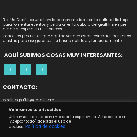
Roll Up Graffiti es una tienda comprometida con la cultura Hip Hop
para fomentar eventos y perdurar en la cultura del graffiti siempre
desde el respeto entre escritorxs.
Todos los productos que aquí se venden están testeados por varios
artistas para asegurar así su buena calidad y funcionamiento.
AQUÍ SUBIMOS COSAS MUY INTERESANTES:
CONTACTO:
✉ rollupgraffiti@gmail.com
0
☎ 644252266
Valoramos tu privacidad
Utilizamos cookies para mejorar tu experiencia. Al hacer clic en
"Aceptar todo", aceptas el uso de
Política de cookies
cookies.
© Copyright 2023 - ROLL UP GRAFFITI. All Rights Reserved.
|
Tema: Easy