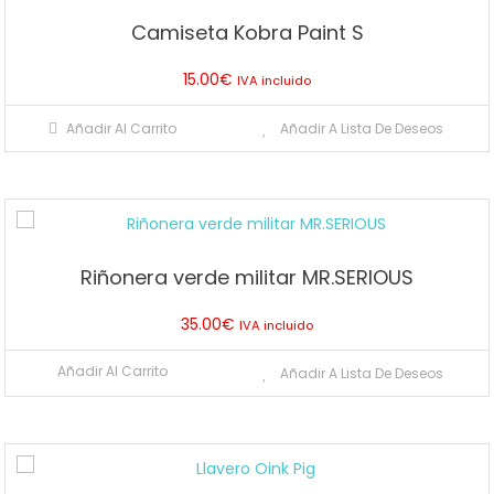
Las
producto
Camiseta Kobra Paint S
opciones
se
15.00
€
IVA incluido
pueden
elegir
Añadir Al Carrito
Añadir A Lista De Deseos
en
la
página
de
producto
Riñonera verde militar MR.SERIOUS
35.00
€
IVA incluido
Añadir Al Carrito
Añadir A Lista De Deseos