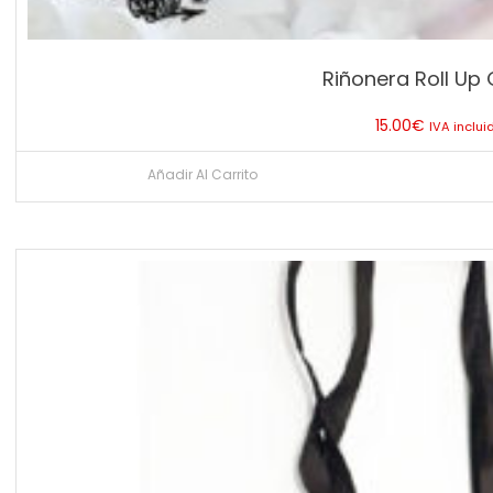
Riñonera Roll Up G
15.00
€
IVA inclui
Añadir Al Carrito