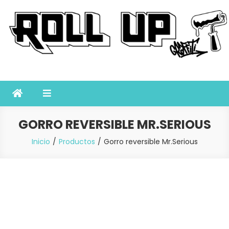
Saltar
al
contenido
Roll Up Graffiti
Tienda online especializada en graffiti, sprays, pintura y bellas
artes
GORRO REVERSIBLE MR.SERIOUS
Inicio
Productos
Gorro reversible Mr.Serious