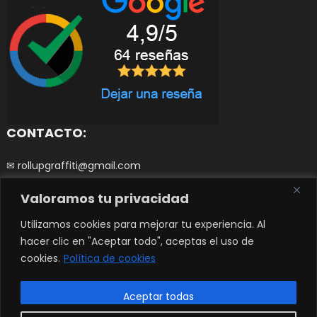
CONTACTO:
✉ rollupgraffiti@gmail.com
Valoramos tu privacidad
☎ 644252266
0
Utilizamos cookies para mejorar tu experiencia. Al
hacer clic en "Aceptar todo", aceptas el uso de
cookies.
Política de cookies
© Copyright 2023 - ROLL UP GRAFFITI. All Rights Reserved.
|
Tema: Easy
Store de
Mystery Themes
Aceptar todas
Términos y condiciones
Política de Privacidad y Cookies