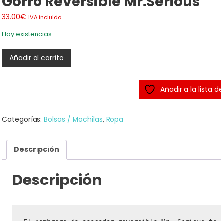
Gorro Reversible Mr.Serious
33.00
€
IVA incluido
Hay existencias
Gorro
Añadir al carrito
reversible
Mr.Serious
Añadir a la lista 
cantidad
Categorías:
Bolsas / Mochilas
,
Ropa
Descripción
Descripción