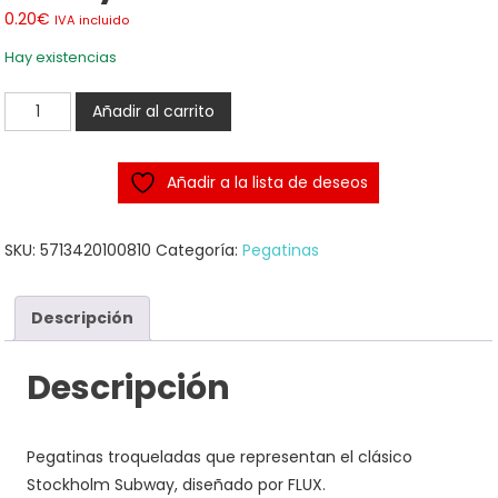
0.20
€
IVA incluido
Hay existencias
Stockholm
Añadir al carrito
Subway
Stickers
Añadir a la lista de deseos
Flux
System
cantidad
SKU:
5713420100810
Categoría:
Pegatinas
Descripción
Descripción
Pegatinas troqueladas que representan el clásico
Stockholm Subway, diseñado por FLUX.