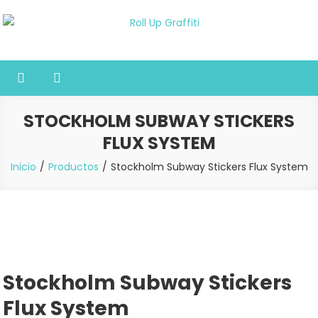
Saltar
al
Roll Up Graffiti
Tienda online especializada en graffiti, sprays, pintura y bellas
contenido
artes
STOCKHOLM SUBWAY STICKERS
FLUX SYSTEM
Inicio
Productos
Stockholm Subway Stickers Flux System
Stockholm Subway Stickers
Flux System