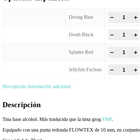
Squeezer G
-
+
Diving Blue
Squeezer G
-
+
Death Black
Squeezer G
-
+
Splatter Red
Squeezer G
-
+
Jellyfish Fuchsia
Descripción
Información adicional
Descripción
Tina base alcohol. Más traslucida que la tinta grog
FMP
.
Equipado con una punta redonda FLOWTEX de 10 mm, en conjunto con 