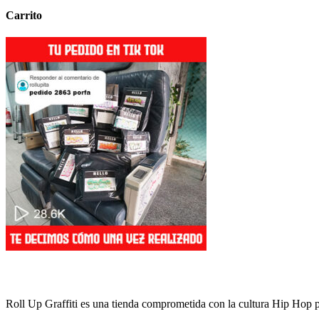
Las
opciones
Carrito
opciones
se
se
pueden
pueden
elegir
elegir
en
en
la
la
página
página
de
de
producto
producto
Roll Up Graffiti es una tienda comprometida con la cultura Hip Hop par