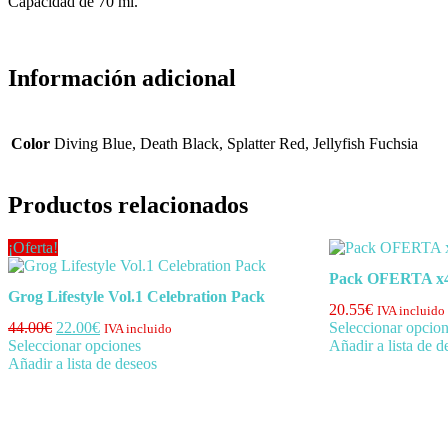
Capacidad de 70 ml.
Información adicional
Color
Diving Blue, Death Black, Splatter Red, Jellyfish Fuchsia
Productos relacionados
¡Oferta!
Pack OFERTA x4
Grog Lifestyle Vol.1 Celebration Pack
20.55
€
IVA incluido
El
El
44.00
€
22.00
€
Seleccionar opcio
IVA incluido
precio
precio
Este
Seleccionar opciones
Añadir a lista de d
Este
original
actual
producto
Añadir a lista de deseos
producto
era:
es:
tiene
tiene
44.00€.
22.00€.
múltiples
múltiples
variantes.
variantes.
Las