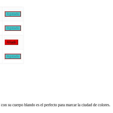
ROG 10 BPI quantity
Agotado
ROG 10 BPI quantity
Agotado
ROG 10 BPI quantity
Añadir
ROG 10 BPI quantity
Agotado
su cuerpo blando es el perfecto para marcar la ciudad de colores.