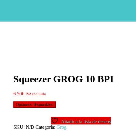
Squeezer GROG 10 BPI
6.50
€
IVA incluido
Opciones disponibles
Añadir a la lista de deseos
SKU:
N/D
Categoría:
Grog