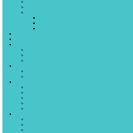
Ceras
Montana Colors
Accesorios
Markers vacíos
Puntas
Tintas
Libros/Scketchbooks
Pegatinas
Pintura
Pintura plástica
Pintura acrílica
Pintura textil
Ropa
Camisetas
Sudaderas/Chaquetas
Accesorios
Llaveros/Lanyards
Guantes
Bolsas / Mochilas
Soporte para pintar
Productos Artistas
Ofertas
Pack Sprays
Promociones
Mystery Box