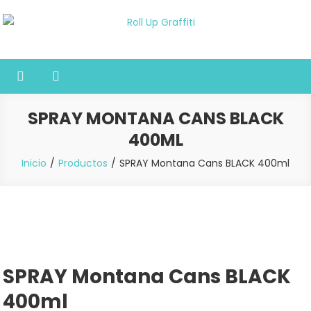
Saltar
al
Roll Up Graffiti
Tienda online especializada en graffiti, sprays, pintura y bellas
contenido
artes
SPRAY MONTANA CANS BLACK
400ML
Inicio
Productos
SPRAY Montana Cans BLACK 400ml
SPRAY Montana Cans BLACK
400ml