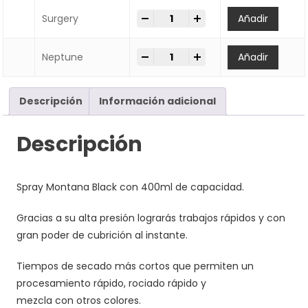
-
+
SPRAY Montana Cans BLACK 400
Surgery
Añadir
-
+
SPRAY Montana Cans BLACK 400
Neptune
Añadir
Descripción
Información adicional
Descripción
Spray Montana Black con 400ml de capacidad.
Gracias a su alta presión lograrás trabajos rápidos y con
gran poder de cubrición al instante.
Tiempos de secado más cortos que permiten un
procesamiento rápido, rociado rápido y
mezcla con otros colores.