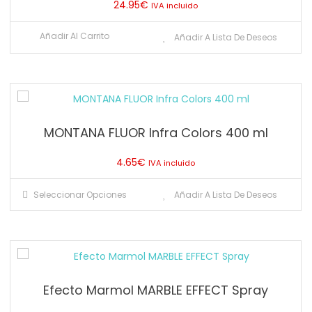
24.95
€
IVA incluido
Añadir Al Carrito
Añadir A Lista De Deseos
MONTANA FLUOR Infra Colors 400 ml
4.65
€
IVA incluido
Este
Seleccionar Opciones
Añadir A Lista De Deseos
producto
tiene
múltiples
variantes.
Las
Efecto Marmol MARBLE EFFECT Spray
opciones
se