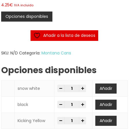
4.25
€
IVA incluido
Opciones disponibles
Añadir a la lista de deseos
SKU:
N/D
Categoría:
Montana Cans
Opciones disponibles
-
+
SPRAY Montana Cans BLACK 400
snow white
Añadir
-
+
SPRAY Montana Cans BLACK 400
black
Añadir
-
+
SPRAY Montana Cans BLACK 400
Kicking Yellow
Añadir