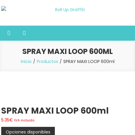
Saltar
al
Roll Up Graffiti
Tienda online especializada en graffiti, sprays, pintura y bellas
contenido
artes
SPRAY MAXI LOOP 600ML
Inicio
Productos
SPRAY MAXI LOOP 600ml
SPRAY MAXI LOOP 600ml
5.35
€
IVA incluido
Opciones disponibles