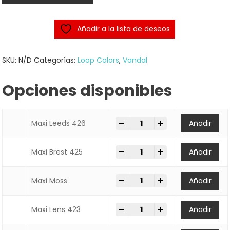
Añadir a la lista de deseos
SKU:
N/D
Categorías:
Loop Colors
,
Vandal
Opciones disponibles
-
+
SPRAY MAXI LOOP 600ml qua
Maxi Leeds 426
Añadir
-
+
SPRAY MAXI LOOP 600ml qua
Maxi Brest 425
Añadir
-
+
SPRAY MAXI LOOP 600ml qua
Maxi Moss
Añadir
-
+
SPRAY MAXI LOOP 600ml qua
Maxi Lens 423
Añadir