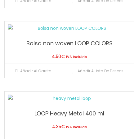
Añadir Al Carrito
Añadir A Lista De Deseos
Bolsa non woven LOOP COLORS
4.50
€
IVA incluido
Añadir Al Carrito
Añadir A Lista De Deseos
LOOP Heavy Metal 400 ml
4.35
€
IVA incluido
Este