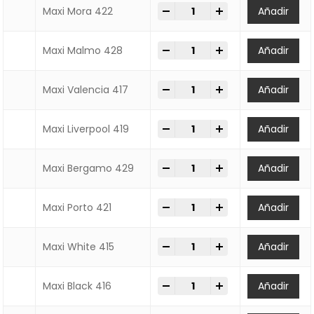
-
+
SPRAY MAXI LOOP 600ml qua
Maxi Mora 422
Añadir
-
+
SPRAY MAXI LOOP 600ml qua
Maxi Malmo 428
Añadir
-
+
SPRAY MAXI LOOP 600ml qua
Maxi Valencia 417
Añadir
-
+
SPRAY MAXI LOOP 600ml qua
Maxi Liverpool 419
Añadir
-
+
SPRAY MAXI LOOP 600ml qua
Maxi Bergamo 429
Añadir
-
+
SPRAY MAXI LOOP 600ml qua
Maxi Porto 421
Añadir
-
+
SPRAY MAXI LOOP 600ml qua
Maxi White 415
Añadir
-
+
SPRAY MAXI LOOP 600ml qua
Maxi Black 416
Añadir