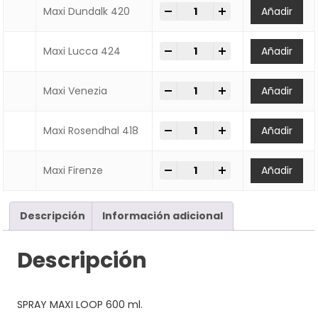
-
+
SPRAY MAXI LOOP 600ml qua
Maxi Dundalk 420
Añadir
-
+
SPRAY MAXI LOOP 600ml qua
Maxi Lucca 424
Añadir
-
+
SPRAY MAXI LOOP 600ml qua
Maxi Venezia
Añadir
-
+
SPRAY MAXI LOOP 600ml qua
Maxi Rosendhal 418
Añadir
-
+
SPRAY MAXI LOOP 600ml qua
Maxi Firenze
Añadir
Descripción
Información adicional
Descripción
SPRAY MAXI LOOP 600 ml.