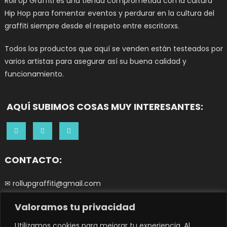
Roll Up Graffiti es una tienda comprometida con la cultura
Hip Hop para fomentar eventos y perdurar en la cultura del
graffiti siempre desde el respeto entre escritorxs.
Todos los productos que aquí se venden están testeados por
varios artistas para asegurar así su buena calidad y
funcionamiento.
AQUÍ SUBIMOS COSAS MUY INTERESANTES:
CONTACTO:
✉ rollupgraffiti@gmail.com
Valoramos tu privacidad
☎ 644252266
0
Utilizamos cookies para mejorar tu experiencia. Al