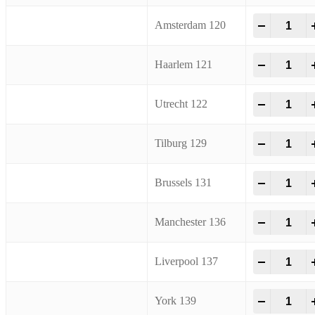
Spray Loo
-
+
Amsterdam 120
Spray Loo
-
+
Haarlem 121
Spray Loo
-
+
Utrecht 122
Spray Loo
-
+
Tilburg 129
Spray Loo
-
+
Brussels 131
Spray Loo
-
+
Manchester 136
Spray Loo
-
+
Liverpool 137
Spray Loo
-
+
York 139