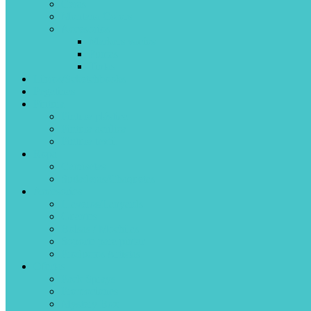
Ceras
Montana Colors
Accesorios
Markers vacíos
Puntas
Tintas
Libros/Scketchbooks
Pegatinas
Pintura
Pintura plástica
Pintura acrílica
Pintura textil
Ropa
Camisetas
Sudaderas/Chaquetas
Accesorios
Llaveros/Lanyards
Guantes
Bolsas / Mochilas
Soporte para pintar
Productos Artistas
Ofertas
Pack Sprays
Promociones
Mystery Box