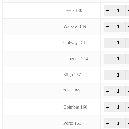
Spray Loo
-
+
Leeds 140
Spray Loo
-
+
Warsaw 149
Spray Loo
-
+
Galway 151
Spray Loo
-
+
Limerick 154
Spray Loo
-
+
Sligo 157
Spray Loo
-
+
Beja 159
Spray Loo
-
+
Coimbra 160
Spray Loo
-
+
Porto 161