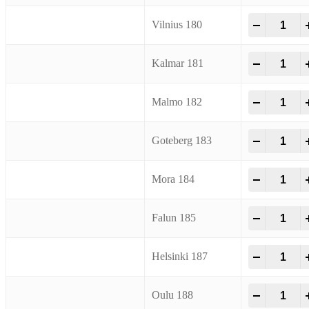
Spray Loo
-
+
Vilnius 180
Spray Loo
-
+
Kalmar 181
Spray Loo
-
+
Malmo 182
Spray Loo
-
+
Goteberg 183
Spray Loo
-
+
Mora 184
Spray Loo
-
+
Falun 185
Spray Loo
-
+
Helsinki 187
Spray Loo
-
+
Oulu 188