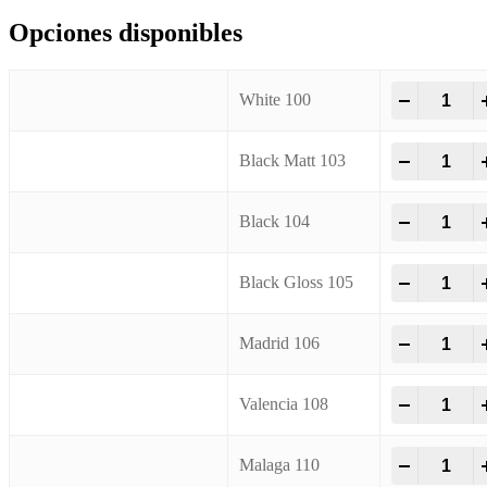
Opciones disponibles
Spray Loo
-
+
White 100
Spray Loo
-
+
Black Matt 103
Spray Loo
-
+
Black 104
Spray Loo
-
+
Black Gloss 105
Spray Loo
-
+
Madrid 106
Spray Loo
-
+
Valencia 108
Spray Loo
-
+
Malaga 110