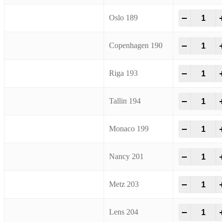
Spray Loo
-
+
Oslo 189
Spray Loo
-
+
Copenhagen 190
Spray Loo
-
+
Riga 193
Spray Loo
-
+
Tallin 194
Spray Loo
-
+
Monaco 199
Spray Loo
-
+
Nancy 201
Spray Loo
-
+
Metz 203
Spray Loo
-
+
Lens 204