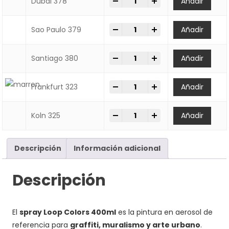
-
+
Spray Loop Colors 400ml | Pint
Dubai 378
Añadir
-
+
Spray Loop Colors 400ml | Pint
Sao Paulo 379
Añadir
-
+
Spray Loop Colors 400ml | Pint
Santiago 380
Añadir
-
+
Spray Loop Colors 400ml | Pint
Frankfurt 323
Añadir
-
+
Spray Loop Colors 400ml | Pint
Koln 325
Añadir
Descripción
Información adicional
Descripción
El
spray Loop Colors 400ml
es la pintura en aerosol de
referencia para
graffiti, muralismo y arte urbano
.