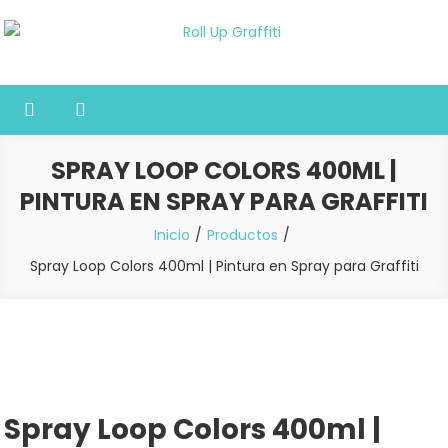
Saltar
al
Roll Up Graffiti
Tienda online especializada en graffiti, sprays, pintura y bellas
contenido
artes
SPRAY LOOP COLORS 400ML |
PINTURA EN SPRAY PARA GRAFFITI
Inicio
Productos
Spray Loop Colors 400ml | Pintura en Spray para Graffiti
Spray Loop Colors 400ml |