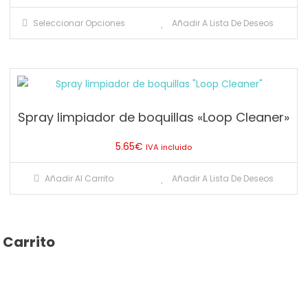
elegir
Este
Seleccionar Opciones
Añadir A Lista De Deseos
en
producto
la
tiene
página
múltiples
de
variantes.
producto
Las
Spray limpiador de boquillas «Loop Cleaner»
opciones
se
5.65
€
IVA incluido
pueden
elegir
Añadir Al Carrito
Añadir A Lista De Deseos
en
la
página
de
Carrito
producto