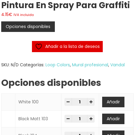
Pintura En Spray Para Graffiti
4.15
€
IVA incluido
Opciones disponibles
Añadir a la lista de deseos
SKU:
N/D
Categorías:
Loop Colors
,
Mural profesional
,
Vandal
Opciones disponibles
-
+
Spray Loop Colors 400ml | Pint
White 100
Añadir
-
+
Spray Loop Colors 400ml | Pint
Black Matt 103
Añadir