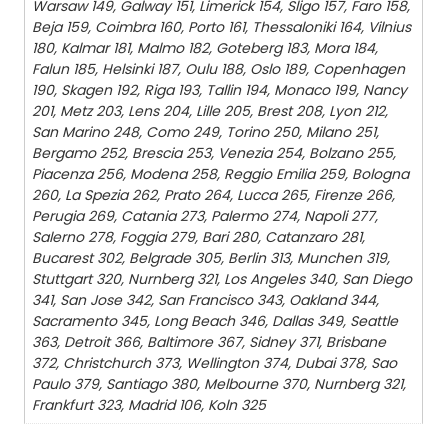
Warsaw 149, Galway 151, Limerick 154, Sligo 157, Faro 158,
Beja 159, Coimbra 160, Porto 161, Thessaloniki 164, Vilnius
180, Kalmar 181, Malmo 182, Goteberg 183, Mora 184,
Falun 185, Helsinki 187, Oulu 188, Oslo 189, Copenhagen
190, Skagen 192, Riga 193, Tallin 194, Monaco 199, Nancy
201, Metz 203, Lens 204, Lille 205, Brest 208, Lyon 212,
San Marino 248, Como 249, Torino 250, Milano 251,
Bergamo 252, Brescia 253, Venezia 254, Bolzano 255,
Piacenza 256, Modena 258, Reggio Emilia 259, Bologna
260, La Spezia 262, Prato 264, Lucca 265, Firenze 266,
Perugia 269, Catania 273, Palermo 274, Napoli 277,
Salerno 278, Foggia 279, Bari 280, Catanzaro 281,
Bucarest 302, Belgrade 305, Berlin 313, Munchen 319,
Stuttgart 320, Nurnberg 321, Los Angeles 340, San Diego
341, San Jose 342, San Francisco 343, Oakland 344,
Sacramento 345, Long Beach 346, Dallas 349, Seattle
363, Detroit 366, Baltimore 367, Sidney 371, Brisbane
372, Christchurch 373, Wellington 374, Dubai 378, Sao
Paulo 379, Santiago 380, Melbourne 370, Nurnberg 321,
Frankfurt 323, Madrid 106, Koln 325