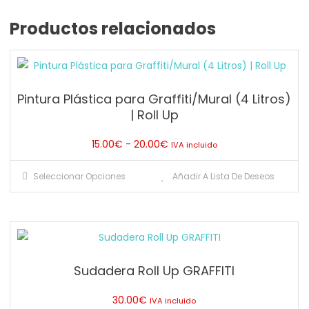
Productos relacionados
Pintura Plástica para Graffiti/Mural (4 Litros)
| Roll Up
Rango
15.00
€
-
20.00
€
IVA incluido
de
Este
Seleccionar Opciones
Añadir A Lista De Deseos
precios:
producto
desde
tiene
15.00€
múltiples
hasta
variantes.
20.00€
Las
Sudadera Roll Up GRAFFITI
opciones
se
30.00
€
IVA incluido
pueden