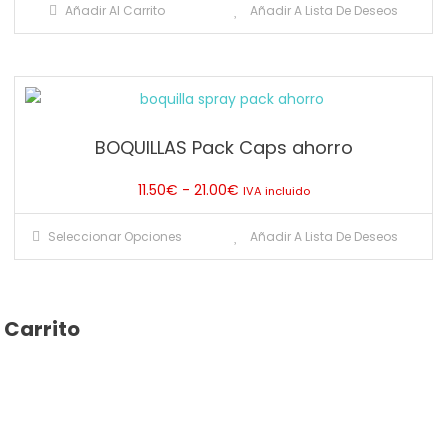
Añadir Al Carrito
Añadir A Lista De Deseos
en
la
página
de
producto
BOQUILLAS Pack Caps ahorro
Rango
11.50
€
-
21.00
€
IVA incluido
de
Este
Seleccionar Opciones
Añadir A Lista De Deseos
precios:
producto
desde
tiene
11.50€
múltiples
hasta
Carrito
variantes.
21.00€
Las
opciones
se
pueden