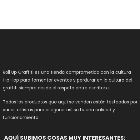
elegir
en
la
página
de
producto
Roll Up Graffiti es una tienda comprometida con la cultura
Hip Hop para fomentar eventos y perdurar en la cultura del
graffiti siempre desde el respeto entre escritorxs.
Todos los productos que aquí se venden están testeados por
varios artistas para asegurar así su buena calidad y
funcionamiento.
AQUÍ SUBIMOS COSAS MUY INTERESANTES: