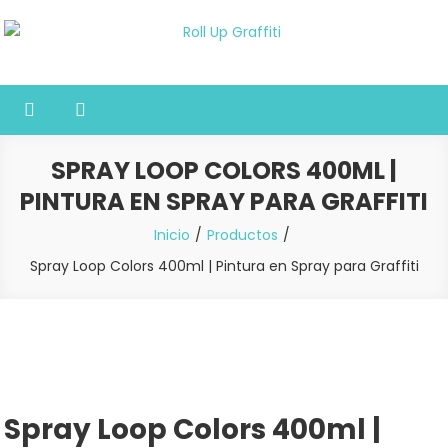
Saltar
al
Roll Up Graffiti
Tienda online especializada en graffiti, sprays, pintura y bellas
contenido
artes
SPRAY LOOP COLORS 400ML |
PINTURA EN SPRAY PARA GRAFFITI
Inicio
Productos
Spray Loop Colors 400ml | Pintura en Spray para Graffiti
Spray Loop Colors 400ml |