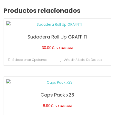
Productos relacionados
Sudadera Roll Up GRAFFITI
30.00
€
IVA incluido
Este
Seleccionar Opciones
Añadir A Lista De Deseos
producto
tiene
múltiples
variantes.
Las
Caps Pack x23
opciones
se
8.90
€
IVA incluido
pueden
elegir