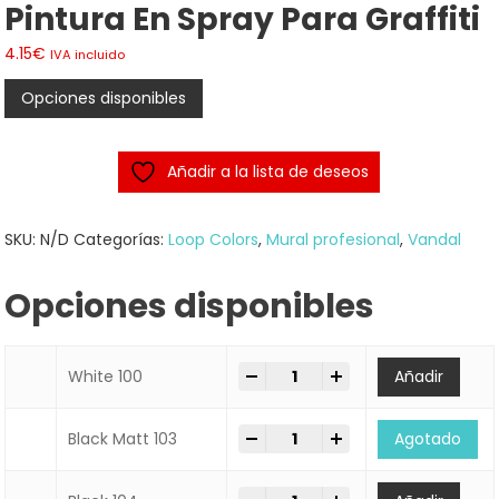
Pintura En Spray Para Graffiti
4.15
€
IVA incluido
Opciones disponibles
Añadir a la lista de deseos
SKU:
N/D
Categorías:
Loop Colors
,
Mural profesional
,
Vandal
Opciones disponibles
-
+
Spray Loop Colors 400ml | Pint
White 100
Añadir
-
+
Spray Loop Colors 400ml | Pint
Black Matt 103
Agotado