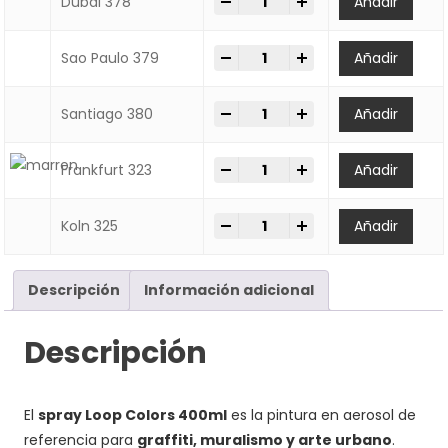
-
+
Spray Loop Colors 400ml | Pint
Dubai 378
Añadir
-
+
Spray Loop Colors 400ml | Pint
Sao Paulo 379
Añadir
-
+
Spray Loop Colors 400ml | Pint
Santiago 380
Añadir
-
+
Spray Loop Colors 400ml | Pint
Frankfurt 323
Añadir
-
+
Spray Loop Colors 400ml | Pint
Koln 325
Añadir
Descripción
Información adicional
Descripción
El
spray Loop Colors 400ml
es la pintura en aerosol de
referencia para
graffiti, muralismo y arte urbano
.