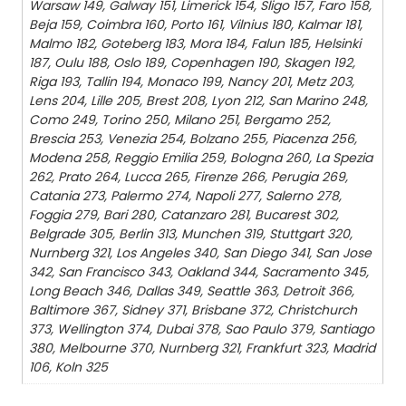
Warsaw 149, Galway 151, Limerick 154, Sligo 157, Faro 158,
Beja 159, Coimbra 160, Porto 161, Vilnius 180, Kalmar 181,
Malmo 182, Goteberg 183, Mora 184, Falun 185, Helsinki
187, Oulu 188, Oslo 189, Copenhagen 190, Skagen 192,
Riga 193, Tallin 194, Monaco 199, Nancy 201, Metz 203,
Lens 204, Lille 205, Brest 208, Lyon 212, San Marino 248,
Como 249, Torino 250, Milano 251, Bergamo 252,
Brescia 253, Venezia 254, Bolzano 255, Piacenza 256,
Modena 258, Reggio Emilia 259, Bologna 260, La Spezia
262, Prato 264, Lucca 265, Firenze 266, Perugia 269,
Catania 273, Palermo 274, Napoli 277, Salerno 278,
Foggia 279, Bari 280, Catanzaro 281, Bucarest 302,
Belgrade 305, Berlin 313, Munchen 319, Stuttgart 320,
Nurnberg 321, Los Angeles 340, San Diego 341, San Jose
342, San Francisco 343, Oakland 344, Sacramento 345,
Long Beach 346, Dallas 349, Seattle 363, Detroit 366,
Baltimore 367, Sidney 371, Brisbane 372, Christchurch
373, Wellington 374, Dubai 378, Sao Paulo 379, Santiago
380, Melbourne 370, Nurnberg 321, Frankfurt 323, Madrid
106, Koln 325