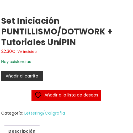
Set Iniciación
PUNTILLISMO/DOTWORK +
Tutoriales UniPIN
22.30
€
IVA incluido
Hay existencias
Set
Añadir al carrito
iniciación
PUNTILLISMO/DOTWORK
Añadir a la lista de deseos
+
tutoriales
UniPIN
Categoría:
Lettering/Caligrafía
cantidad
Descripción