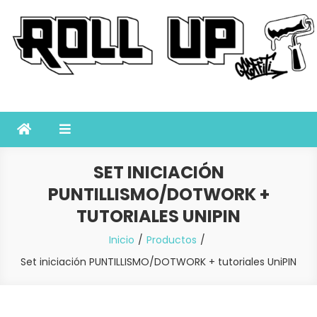
Saltar
al
contenido
Roll Up Graffiti
Tienda online especializada en graffiti, sprays, pintura y bellas
artes
SET INICIACIÓN
PUNTILLISMO/DOTWORK +
TUTORIALES UNIPIN
Inicio
Productos
Set iniciación PUNTILLISMO/DOTWORK + tutoriales UniPIN