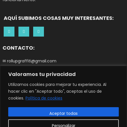
AQUÍ SUBIMOS COSAS MUY INTERESANTES:
CONTACTO:
✉ rollupgraffiti@gmail.com
Valoramos tu privacidad
☎ 644252266
1
Utilizamos cookies para mejorar tu experiencia. Al
hacer clic en "Aceptar todo", aceptas el uso de
cookies.
Política de cookies
© Copyright 2023 - ROLL UP GRAFFITI. All Rights Reserved.
|
Tema: Easy
Store de
Mystery Themes
Aceptar todas
Términos y condiciones
Política de Privacidad y Cookies
Personalizar
Envíos y devoluciones
Sobre Nosotrxs
Mi cuenta