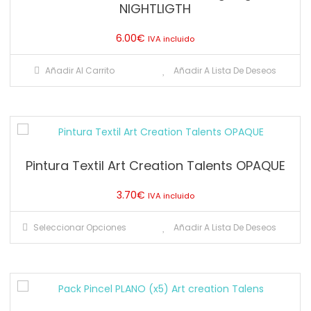
NIGHTLIGTH
6.00
€
IVA incluido
Añadir Al Carrito
Añadir A Lista De Deseos
Pintura Textil Art Creation Talents OPAQUE
3.70
€
IVA incluido
Este
Seleccionar Opciones
Añadir A Lista De Deseos
producto
tiene
múltiples
variantes.
Las