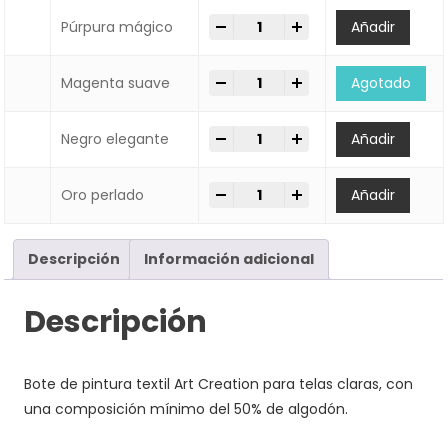
-
+
Pintura textil Art Creation Tal
Púrpura mágico
Añadir
-
+
Pintura textil Art Creation Tal
Magenta suave
Agotado
-
+
Pintura textil Art Creation Tal
Negro elegante
Añadir
-
+
Pintura textil Art Creation Tal
Oro perlado
Añadir
Descripción
Información adicional
Descripción
Bote de pintura textil Art Creation para telas claras, con
una composición mínimo del 50% de algodón.