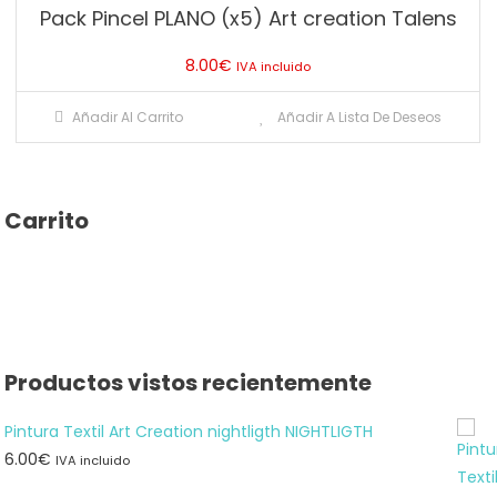
Pack Pincel PLANO (x5) Art creation Talens
opciones
se
8.00
€
IVA incluido
pueden
elegir
Añadir Al Carrito
Añadir A Lista De Deseos
en
la
página
de
Carrito
producto
Productos vistos recientemente
Pintura Textil Art Creation nightligth NIGHTLIGTH
6.00
€
IVA incluido