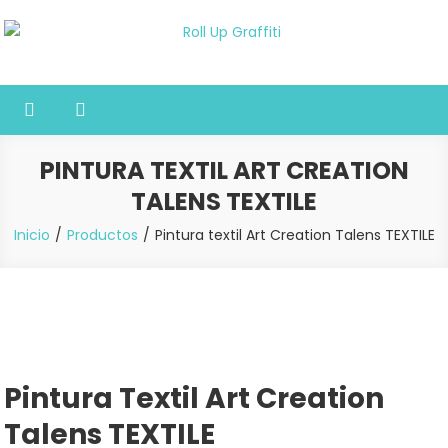
Saltar
al
Roll Up Graffiti
Tienda online especializada en graffiti, sprays, pintura y bellas
contenido
artes
PINTURA TEXTIL ART CREATION
TALENS TEXTILE
Inicio
Productos
Pintura textil Art Creation Talens TEXTILE
Pintura Textil Art Creation
Talens TEXTILE