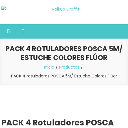
Saltar
al
Roll Up Graffiti
Tienda online especializada en graffiti, sprays, pintura y bellas
contenido
artes
PACK 4 ROTULADORES POSCA 5M/
ESTUCHE COLORES FLÚOR
Inicio
Productos
PACK 4 rotuladores POSCA 5M/ Estuche Colores Flúor
PACK 4 Rotuladores POSCA