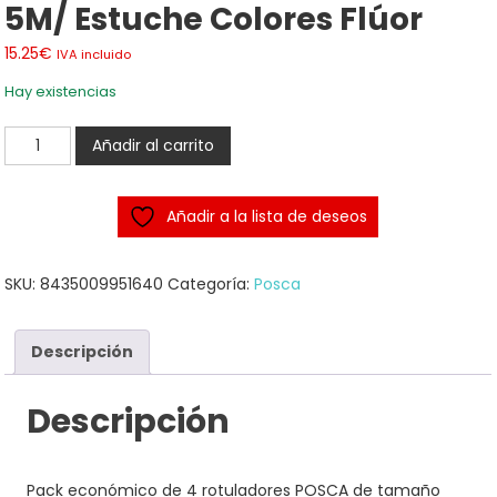
5M/ Estuche Colores Flúor
15.25
€
IVA incluido
Hay existencias
PACK
Añadir al carrito
4
rotuladores
Añadir a la lista de deseos
POSCA
5M/
Estuche
SKU:
8435009951640
Categoría:
Posca
Colores
Flúor
Descripción
cantidad
Descripción
Pack económico de 4 rotuladores POSCA de tamaño