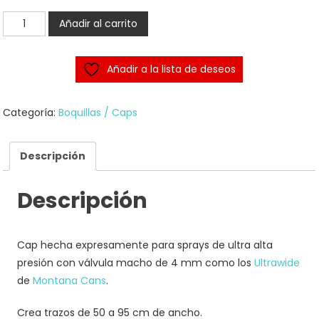
Night
Añadir al carrito
Quill
Hydra
Añadir a la lista de deseos
v2
cap
cantidad
Categoría:
Boquillas / Caps
Descripción
Descripción
Cap hecha expresamente para sprays de ultra alta
presión con válvula macho de 4 mm como los
Ultrawide
de
Montana Cans
.
Crea trazos de 50 a 95 cm de ancho.