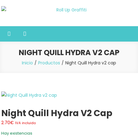
Saltar
al
Roll Up Graffiti
Tienda online especializada en graffiti, sprays, pintura y bellas
contenido
artes
NIGHT QUILL HYDRA V2 CAP
Inicio
Productos
Night Quill Hydra v2 cap
Night Quill Hydra V2 Cap
2.70
€
IVA incluido
Hay existencias