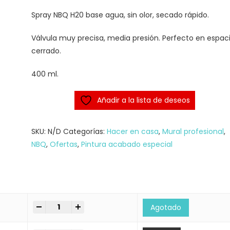
era:
es:
6.50€.
5.85€.
Spray NBQ H20 base agua, sin olor, secado rápido.
Válvula muy precisa, media presión. Perfecto en espac
cerrado.
400 ml.
Añadir a la lista de deseos
SKU:
N/D
Categorías:
Hacer en casa
,
Mural profesional
,
NBQ
,
Ofertas
,
Pintura acabado especial
-
+
OFERTA NBQ H2O Spray base agua quantity
Agotado