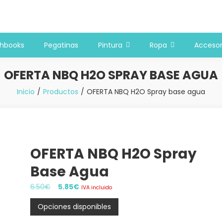
 y bellas artes
chbooks
Pegatinas
Pintura
Ropa
Accesor
OFERTA NBQ H2O SPRAY BASE AGUA
Inicio
Productos
OFERTA NBQ H2O Spray base agua
OFERTA NBQ H2O Spray
Base Agua
El
El
6.50
€
5.85
€
IVA incluido
precio
precio
Opciones disponibles
original
actual