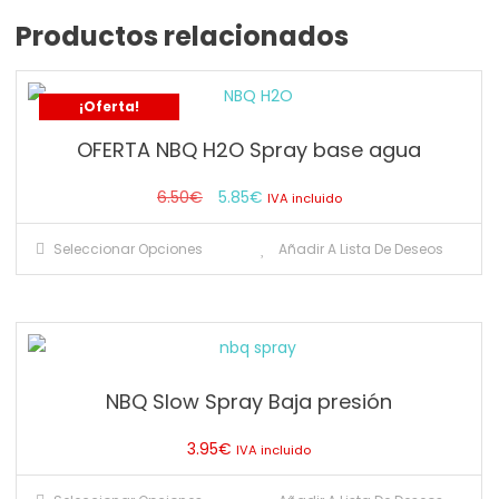
Productos relacionados
¡Oferta!
OFERTA NBQ H2O Spray base agua
El
El
6.50
€
5.85
€
IVA incluido
precio
precio
Este
Seleccionar Opciones
Añadir A Lista De Deseos
original
actual
producto
era:
es:
tiene
6.50€.
5.85€.
múltiples
variantes.
Las
NBQ Slow Spray Baja presión
opciones
se
3.95
€
IVA incluido
pueden
elegir
Este