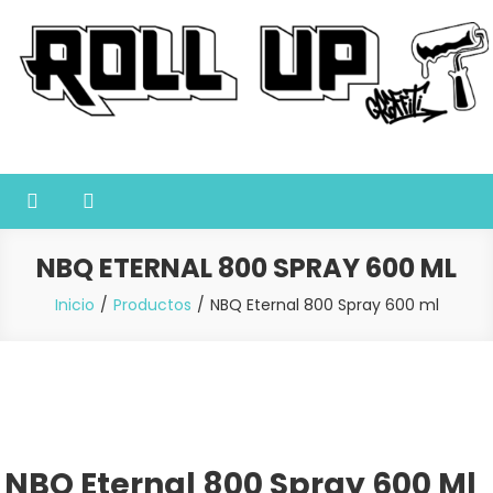
Saltar
al
contenido
Roll Up Graffiti
Tienda online especializada en graffiti, sprays, pintura y bellas
artes
NBQ ETERNAL 800 SPRAY 600 ML
Inicio
Productos
NBQ Eternal 800 Spray 600 ml
NBQ Eternal 800 Spray 600 Ml