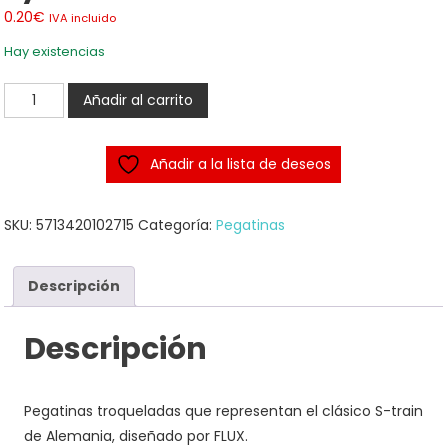
0.20
€
IVA incluido
Hay existencias
German
Añadir al carrito
S-
Train
Añadir a la lista de deseos
Stickers
Flux
System
SKU:
5713420102715
Categoría:
Pegatinas
cantidad
Descripción
Descripción
Pegatinas troqueladas que representan el clásico S-train
de Alemania, diseñado por FLUX.