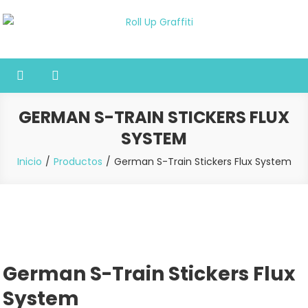
Saltar
al
Roll Up Graffiti
Tienda online especializada en graffiti, sprays, pintura y bellas
contenido
artes
GERMAN S-TRAIN STICKERS FLUX
SYSTEM
Inicio
Productos
German S-Train Stickers Flux System
German S-Train Stickers Flux
System