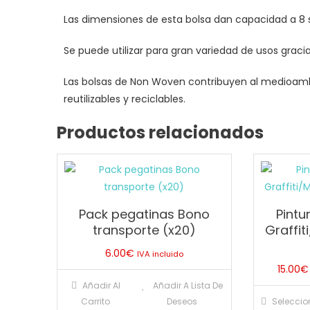
Las dimensiones de esta bolsa dan capacidad a 8 
Se puede utilizar para gran variedad de usos gracia
Las bolsas de Non Woven contribuyen al medioam
reutilizables y reciclables.
Productos relacionados
Pack pegatinas Bono
Pintu
transporte (x20)
Graffiti
6.00
€
IVA incluido
15.00
€
Añadir Al
Añadir A Lista De
Carrito
Deseos
Seleccio