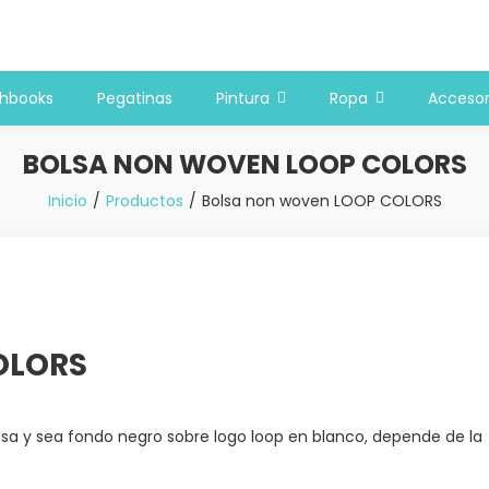
 y bellas artes
chbooks
Pegatinas
Pintura
Ropa
Accesor
BOLSA NON WOVEN LOOP COLORS
Inicio
Productos
Bolsa non woven LOOP COLORS
OLORS
lsa y sea fondo negro sobre logo loop en blanco, depende de la