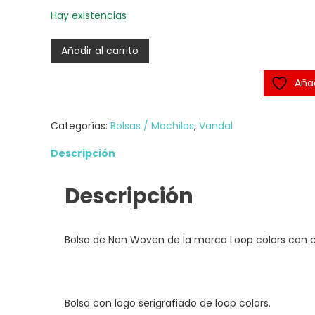
Hay existencias
Bolsa
Añadir al carrito
non
woven
Añad
LOOP
COLORS
Categorías:
Bolsas / Mochilas
,
Vandal
cantidad
Descripción
Descripción
Bolsa de Non Woven de la marca Loop colors con c
Bolsa con logo serigrafiado de loop colors.