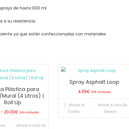
sprays de hasta 600 ml.
s a su resistencia.
biente ya que están confeccionadas con materiales
Spray Asphalt Loop
ra Plástica para
4.65
€
IVA incluido
/Mural (4 Litros) |
Roll Up
Añadir Al
Añadir A Lista De
Rango
-
20.00
€
Carrito
Deseos
IVA incluido
de
Este
nar
Añadir A Lista De
precios: