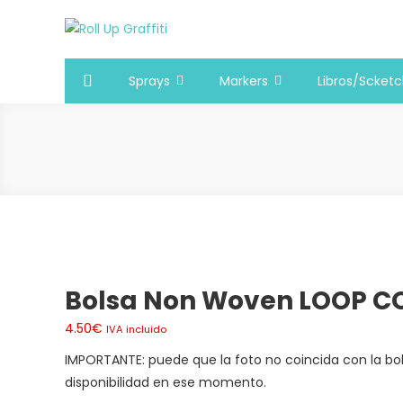
Saltar
al
Roll Up Graffiti
Tienda online especializada en graffiti, sprays, pintura
contenido
Sprays
Markers
Libros/Scket
Bolsa Non Woven LOOP C
4.50
€
IVA incluido
IMPORTANTE: puede que la foto no coincida con la bo
disponibilidad en ese momento.