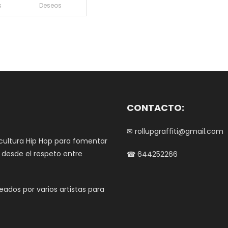
producto
s
Deseos
desde
tiene
15.00€
múltiples
hasta
variantes.
20.00€
Las
opciones
se
pueden
elegir
CONTACTO:
en
la
✉ rollupgraffiti@gmail.com
página
 cultura Hip Hop para fomentar
de
e desde el respeto entre
☎ 644252266
producto
ados por varios artistas para