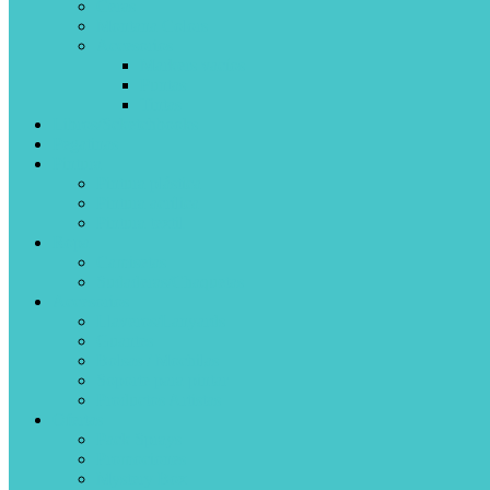
Ceras
Montana Colors
Accesorios
Markers vacíos
Puntas
Tintas
Libros/Scketchbooks
Pegatinas
Pintura
Pintura plástica
Pintura acrílica
Pintura textil
Ropa
Camisetas
Sudaderas/Chaquetas
Accesorios
Llaveros/Lanyards
Guantes
Bolsas / Mochilas
Soporte para pintar
Productos Artistas
Ofertas
Pack Sprays
Promociones
Mystery Box