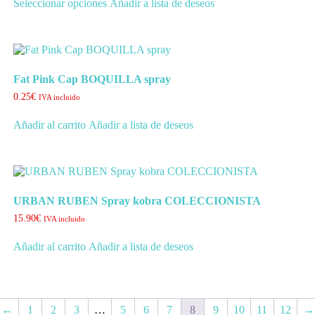
Seleccionar opciones
Añadir a lista de deseos
producto
tiene
múltiples
variantes.
Las
opciones
Fat Pink Cap BOQUILLA spray
se
pueden
0.25
€
IVA incluido
elegir
en
Añadir al carrito
Añadir a lista de deseos
la
página
de
producto
URBAN RUBEN Spray kobra COLECCIONISTA
15.90
€
IVA incluido
Añadir al carrito
Añadir a lista de deseos
←
1
2
3
…
5
6
7
8
9
10
11
12
→