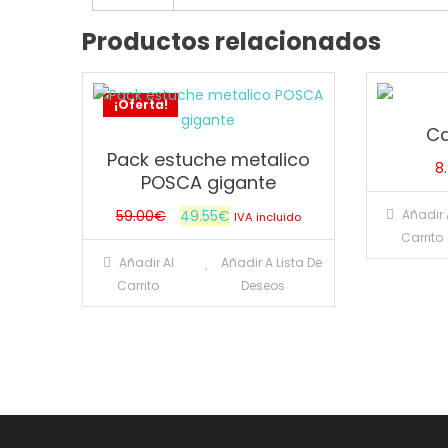
Productos relacionados
¡Oferta!
Ca
Pack estuche metalico
8
POSCA gigante
El
El
59.00
€
49.55
€
Añadir 
IVA incluido
Carrito
precio
precio
Añadir Al
Añadir A Lista De
original
actual
Carrito
Deseos
era:
es:
59.00€.
49.55€.