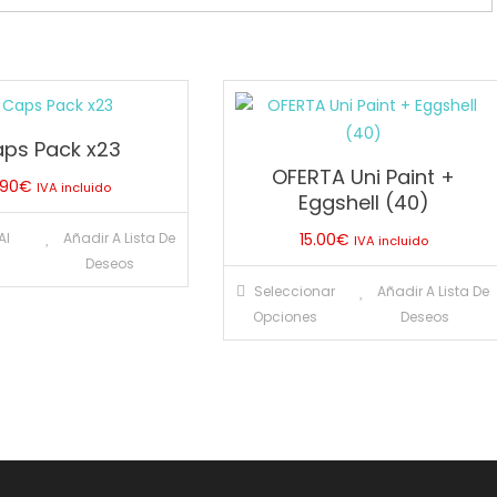
ps Pack x23
OFERTA Uni Paint +
.90
€
IVA incluido
Eggshell (40)
Al
Añadir A Lista De
15.00
€
IVA incluido
Deseos
Este
Seleccionar
Añadir A Lista De
producto
Opciones
Deseos
tiene
múltiples
variantes
Las
opciones
se