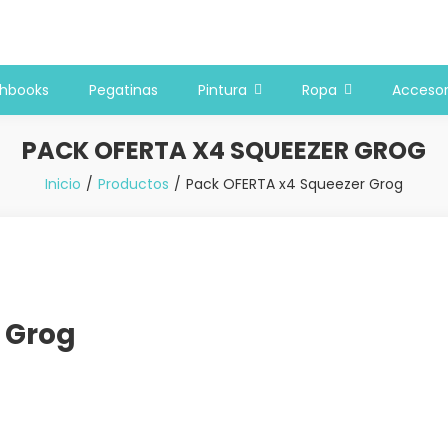
 y bellas artes
chbooks
Pegatinas
Pintura
Ropa
Accesor
PACK OFERTA X4 SQUEEZER GROG
Inicio
Productos
Pack OFERTA x4 Squeezer Grog
 Grog