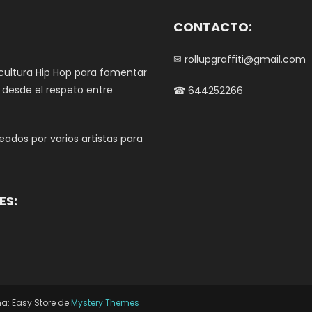
pueden
elegir
CONTACTO:
en
la
✉ rollupgraffiti@gmail.com
página
 cultura Hip Hop para fomentar
de
e desde el respeto entre
☎ 644252266
producto
ados por varios artistas para
ES:
a: Easy Store de
Mystery Themes