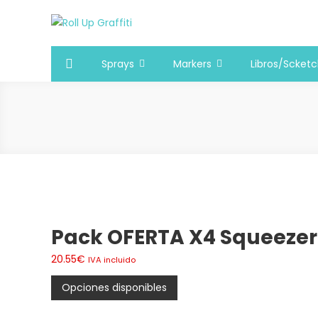
Saltar
al
Roll Up Graffiti
Tienda online especializada en graffiti, sprays, pintura
contenido
Sprays
Markers
Libros/Scket
Pack OFERTA X4 Squeezer
20.55
€
IVA incluido
Opciones disponibles